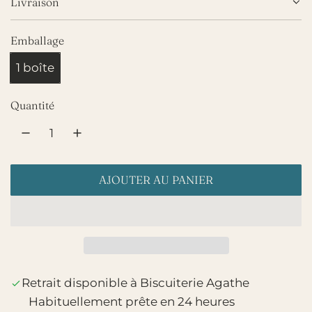
Livraison
Emballage
1 boîte
Quantité
AJOUTER AU PANIER
C
H
A
R
G
E
Retrait disponible à Biscuiterie Agathe
M
Habituellement prête en 24 heures
E