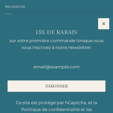
RECHERCHE
CGV
MENTIONS LÉGALES
15% DE RABAIS
RESTONS EN CONTACT
sur votre première commande lorsque vous
vous inscrivez à notre newsletter.
BISCUITS AGATHE
Première biscuiterie éco-responsable de Suisse. Des biscuits
locaux, durables et délicieux.
Rte du Pré-au-Comte
S'ABONNER
1844 Villeneuve
contact@biscuits-agathe.ch
Ce site est protégé par hCaptcha, et la
+41 21 804 60 60
Politique de confidentialité
et les