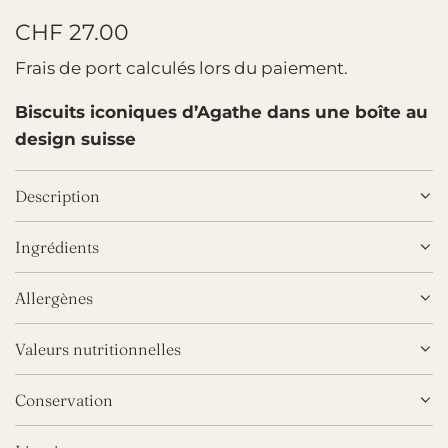
P
CHF 27.00
r
Frais de port
calculés lors du paiement.
i
Biscuits iconiques d’Agathe dans une boîte au
x
design suisse
r
Description
é
g
Ingrédients
u
Allergènes
l
i
Valeurs nutritionnelles
e
Conservation
r