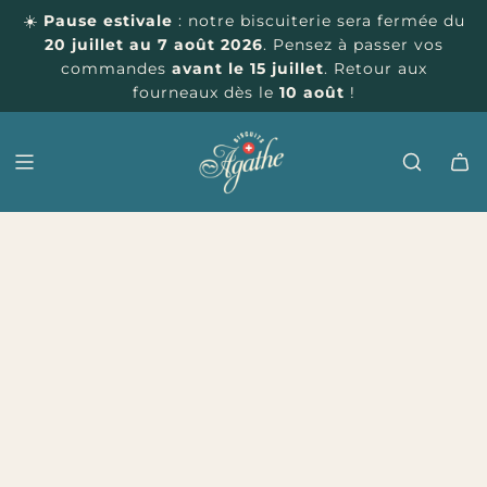
P
☀️
Pause estivale
: notre biscuiterie sera fermée du
A
20 juillet au 7 août 2026
. Pensez à passer vos
S
commandes
avant le 15 juillet
. Retour aux
S
fourneaux dès le
10 août
!
E
R
A
U
C
O
N
T
E
N
U