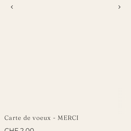
Carte de voeux - MERCI
P
CHF 2.00