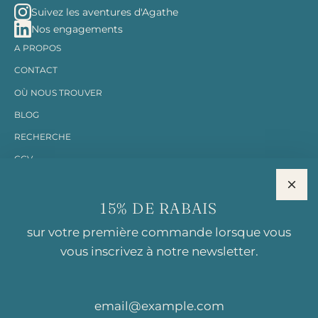
Suivez les aventures d'Agathe
Nos engagements
A PROPOS
CONTACT
OÙ NOUS TROUVER
BLOG
RECHERCHE
CGV
MENTIONS LÉGALES
15% DE RABAIS
RESTONS EN CONTACT
sur votre première commande lorsque vous
vous inscrivez à notre newsletter.
BISCUITS AGATHE
Première biscuiterie éco-responsable de Suisse. Des biscuits
locaux, durables et délicieux.