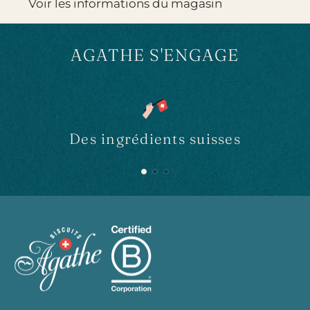
N
Voir les informations du magasin
T
.
AGATHE S'ENGAGE
.
.
Des ingrédients suisses