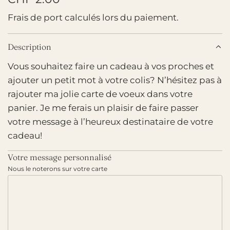
r
Frais de port
calculés lors du paiement.
i
Description
x
Vous souhaitez faire un cadeau à vos proches et
r
ajouter un petit mot à votre colis? N’hésitez pas à
é
rajouter ma jolie carte de voeux dans votre
g
panier. Je me ferais un plaisir de faire passer
votre message à l’heureux destinataire de votre
u
cadeau!
l
Votre message personnalisé
i
Nous le noterons sur votre carte
e
r