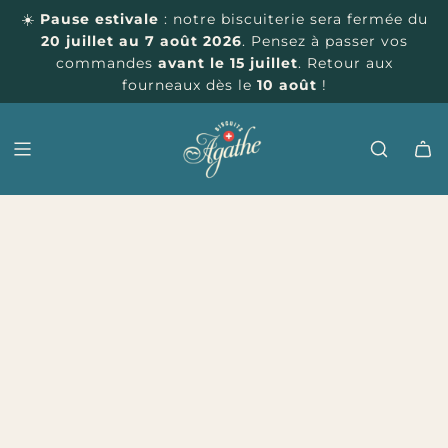
P
☀️
Pause estivale
: notre biscuiterie sera fermée du
A
20 juillet au 7 août 2026
. Pensez à passer vos
S
commandes
avant le 15 juillet
. Retour aux
S
fourneaux dès le
10 août
!
E
R
A
U
C
O
N
T
E
N
U