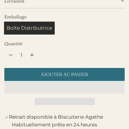
Livraison
Emballage
Boîte Distributrice
Quantité
AJOUTER AU PANIER
C
H
A
R
G
E
Retrait disponible à Biscuiterie Agathe
M
Habituellement prête en 24 heures
E