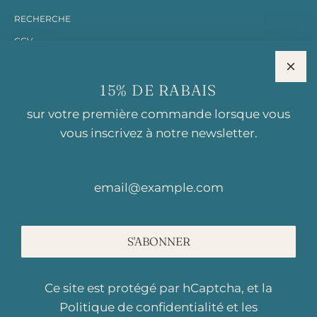
RECHERCHE
CGV
MENTIONS LÉGALES
15% DE RABAIS
RESTONS EN CONTACT
sur votre première commande lorsque vous
vous inscrivez à notre newsletter.
BISCUITS AGATHE
Première biscuiterie éco-responsable de Suisse. Des biscuits
locaux, durables et délicieux.
Rte du Pré-au-Comte
S'ABONNER
1844 Villeneuve
contact@biscuits-agathe.ch
Ce site est protégé par hCaptcha, et la
+41 21 804 60 60
Politique de confidentialité
et les