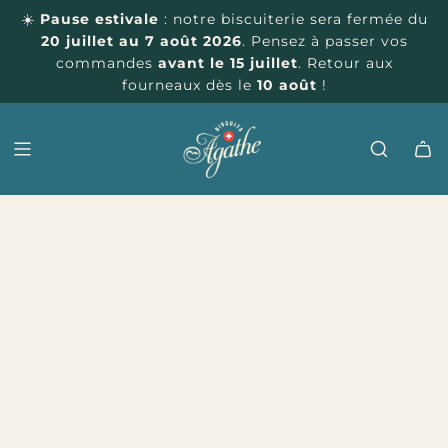
P
☀️
Pause estivale
: notre biscuiterie sera fermée du
A
20 juillet au 7 août 2026
. Pensez à passer vos
S
commandes
avant le 15 juillet
. Retour aux
S
fourneaux dès le
10 août
!
E
R
A
U
C
O
N
T
E
N
U