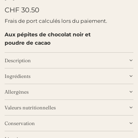
P
CHF 30.50
r
Frais de port
calculés lors du paiement.
i
Aux pépites de chocolat noir et
x
poudre de cacao
r
Description
é
g
Ingrédients
u
Allergènes
l
i
Valeurs nutritionnelles
e
Conservation
r